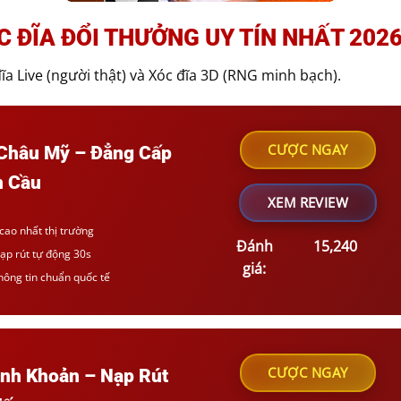
C ĐĨA ĐỔI THƯỞNG UY TÍN NHẤT 202
a Live (người thật) và Xóc đĩa 3D (RNG minh bạch).
CƯỢC NGAY
 Châu Mỹ – Đẳng Cấp
n Cầu
XEM REVIEW
cao nhất thị trường
Đánh
15,240
nạp rút tự động 30s
giá:
hông tin chuẩn quốc tế
CƯỢC NGAY
nh Khoản – Nạp Rút