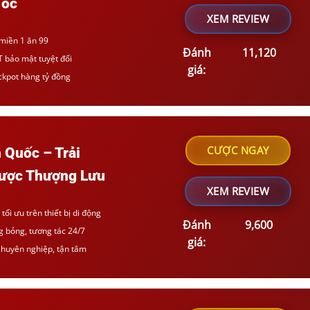
Tốc
XEM REVIEW
miền 1 ăn 99
Đánh
11,120
 bảo mật tuyệt đối
giá:
kpot hàng tỷ đồng
CƯỢC NGAY
 Quốc – Trải
ược Thượng Lưu
XEM REVIEW
ối ưu trên thiết bị di động
Đánh
9,600
g bỏng, tương tác 24/7
giá:
chuyên nghiệp, tận tâm