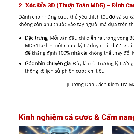
2. Xóc Đĩa 3D (Thuật Toán MD5) – Đỉnh C
Dành cho những cược thủ yêu thích tốc độ và sự xác
không còn phụ thuộc vào tay người mà dựa trên th
Đặc trưng
: Mỗi ván đấu chỉ diễn ra trong vòng 
MD5/Hash – một chuỗi ký tự duy nhất được xuất 
để khẳng định 100% nhà cái không thể thay đổi 
Góc nhìn chuyên gia
: Đây là môi trường lý tưởn
thống kê lịch sử phiên cược chi tiết.
[Hướng Dẫn Cách Kiểm Tra Mã
Kinh nghiệm cá cược & Cẩm nang