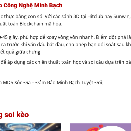
ao Công Nghệ Minh Bạch
 thực bằng con số. Với các sảnh 3D tại Hitclub hay Sunwin,
uật toán Blockchain mã hóa.
30-45 giây, phù hợp để xoay vòng vốn nhanh. Điểm đột phá l
ra trước khi ván đấu bắt đầu, cho phép bạn đối soát sau kh
kết quả giữa chừng.
g để áp dụng các chiến thuật toán học và soi cầu dựa trên b
 MD5 Xóc Đĩa – Đảm Bảo Minh Bạch Tuyệt Đối]
 soi kèo