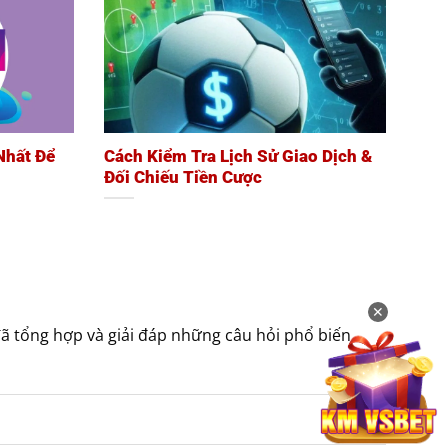
Nhất Để
Cách Kiểm Tra Lịch Sử Giao Dịch &
Hướ
Đối Chiếu Tiền Cược
Nhậ
✕
đã tổng hợp và giải đáp những câu hỏi phổ biến