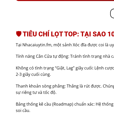
🛡️ TIÊU CHÍ LỌT TOP: TẠI SAO 
Tại Nhacaiuytin.fm, một sảnh Xóc đĩa được coi là uy
Tính năng Cân Cửa tự động: Tránh tình trạng nhà 
Không có tình trạng “Giật, Lag” giây cuối: Lệnh cược
2-3 giây cuối cùng.
Thanh khoản sòng phẳng: Thắng là rút được. Chúng
sự riêng tư và tốc độ.
Bảng thống kê cầu (Roadmap) chuẩn xác: Hệ thống gh
soi cầu.