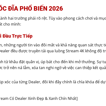
ÓC ĐĨA PHỔ BIẾN 2026
hành hai trường phái rõ rệt. Tùy vào phong cách chơi và mục 
ất cho mình:
i Đầu Trực Tiếp
n, những người tin vào đôi mắt và khả năng quan sát thực tế
Dealer đều được truyền tải qua luồng Stream 4K không độ tr
nh từ khâu đặt quân vị, úp bát cho đến khi mở thưởng. Sự t
c trở nên ná lẫm, xóa tan nghi ngờ về việc can thiệp kết qu
hịp xóc của từng Dealer, đôi khi đây chính là chìa khóa để d
tream Có Dealer Xinh Đẹp & Xanh Chín Nhất]