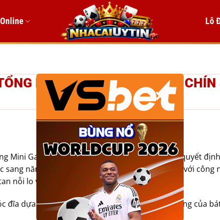
 Online
Lô 
 TỔNG HỢP SẢNH CƯỢC XANH CHÍN 
×
BẠI
òng Mini Game tại Việt Nam nhờ lối chơi đơn giản, quyết địn
c sang năm 2026, Xóc đĩa trực tuyến đã nâng tầm với công 
n nỗi lo về việc nhà cái can thiệp kết quả.
c đĩa dựa trên độ trễ của luồng Live, tính công bằng của bát