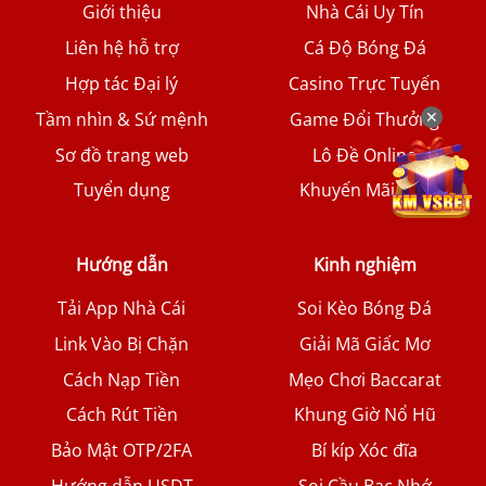
Giới thiệu
Nhà Cái Uy Tín
Liên hệ hỗ trợ
Cá Độ Bóng Đá
Hợp tác Đại lý
Casino Trực Tuyến
✕
Tầm nhìn & Sứ mệnh
Game Đổi Thưởng
Sơ đồ trang web
Lô Đề Online
Tuyển dụng
Khuyến Mãi Hot
Hướng dẫn
Kinh nghiệm
Tải App Nhà Cái
Soi Kèo Bóng Đá
Link Vào Bị Chặn
Giải Mã Giấc Mơ
Cách Nạp Tiền
Mẹo Chơi Baccarat
Cách Rút Tiền
Khung Giờ Nổ Hũ
Bảo Mật OTP/2FA
Bí kíp Xóc đĩa