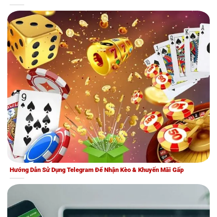
Hướng Dẫn Sử Dụng Telegram Để Nhận Kèo & Khuyến Mãi Gấp