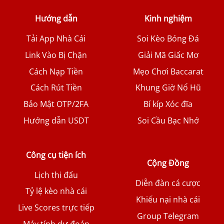
Hướng dẫn
Kinh nghiệm
Tải App Nhà Cái
Soi Kèo Bóng Đá
Link Vào Bị Chặn
Giải Mã Giấc Mơ
Cách Nạp Tiền
Mẹo Chơi Baccarat
Cách Rút Tiền
Khung Giờ Nổ Hũ
Bảo Mật OTP/2FA
Bí kíp Xóc đĩa
Hướng dẫn USDT
Soi Cầu Bạc Nhớ
Công cụ tiện ích
Cộng Đồng
Lịch thi đấu
Diễn đàn cá cược
Tỷ lệ kèo nhà cái
Khiếu nại nhà cái
Live Scores trực tiếp
Group Telegram
Máy tính dự đoán