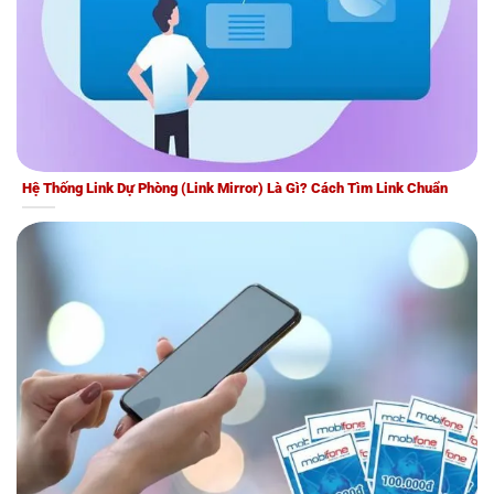
Hệ Thống Link Dự Phòng (Link Mirror) Là Gì? Cách Tìm Link Chuẩn