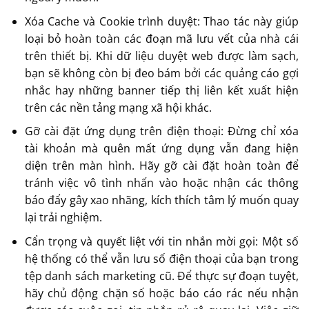
Xóa Cache và Cookie trình duyệt: Thao tác này giúp
loại bỏ hoàn toàn các đoạn mã lưu vết của nhà cái
trên thiết bị. Khi dữ liệu duyệt web được làm sạch,
bạn sẽ không còn bị đeo bám bởi các quảng cáo gợi
nhắc hay những banner tiếp thị liên kết xuất hiện
trên các nền tảng mạng xã hội khác.
Gỡ cài đặt ứng dụng trên điện thoại: Đừng chỉ xóa
tài khoản mà quên mất ứng dụng vẫn đang hiện
diện trên màn hình. Hãy gỡ cài đặt hoàn toàn để
tránh việc vô tình nhấn vào hoặc nhận các thông
báo đẩy gây xao nhãng, kích thích tâm lý muốn quay
lại trải nghiệm.
Cẩn trọng và quyết liệt với tin nhắn mời gọi: Một số
hệ thống có thể vẫn lưu số điện thoại của bạn trong
tệp danh sách marketing cũ. Để thực sự đoạn tuyệt,
hãy chủ động chặn số hoặc báo cáo rác nếu nhận