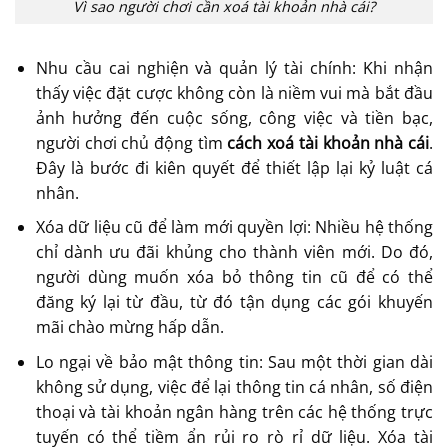
Vì sao người chơi cần xoá tài khoản nhà cái?
Nhu cầu cai nghiện và quản lý tài chính: Khi nhận
thấy việc đặt cược không còn là niềm vui mà bắt đầu
ảnh hưởng đến cuộc sống, công việc và tiền bạc,
người chơi chủ động tìm
cách xoá tài khoản nhà cái
.
Đây là bước đi kiên quyết để thiết lập lại kỷ luật cá
nhân.
Xóa dữ liệu cũ để làm mới quyền lợi: Nhiều hệ thống
chỉ dành ưu đãi khủng cho thành viên mới. Do đó,
người dùng muốn xóa bỏ thông tin cũ để có thể
đăng ký lại từ đầu, từ đó tận dụng các gói khuyến
mãi chào mừng hấp dẫn.
Lo ngại về bảo mật thông tin: Sau một thời gian dài
không sử dụng, việc để lại thông tin cá nhân, số điện
thoại và tài khoản ngân hàng trên các hệ thống trực
tuyến có thể tiềm ẩn rủi ro rò rỉ dữ liệu. Xóa tài