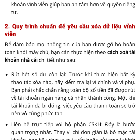
khoản vĩnh viễn giúp bạn an tâm hơn về quyền riêng
tư.
2. Quy trình chuẩn để yêu cầu xóa dữ liệu vĩnh
viễn
Để đảm bảo mọi thông tin của bạn được gỡ bỏ hoàn
toàn khỏi máy chủ, bạn cần thực hiện theo
cách xoá tài
khoản nhà cái
chi tiết như sau:
Rút hết số dư còn lại: Trước khi thực hiện bất kỳ
thao tác xóa nào, hãy kiểm tra lại ví chính và ví phụ.
Bạn phải chắc chắn rằng toàn bộ số tiền đã được rút
về tài khoản ngân hàng cá nhân thành công. Một khi
tài khoản đã bị đóng, việc yêu cầu thanh toán sẽ trở
nên vô cùng phức tạp.
Liên hệ trực tiếp với bộ phận CSKH: Đây là bước
quan trọng nhất. Thay vì chỉ đơn giản là bỏ mặc tài
khoản, bạn hãy chat trực tuyến hoặc gửi email chính