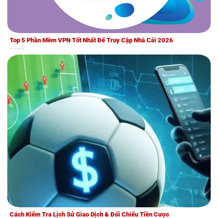
Top 5 Phần Mềm VPN Tốt Nhất Để Truy Cập Nhà Cái 2026
Cách Kiểm Tra Lịch Sử Giao Dịch & Đối Chiếu Tiền Cược