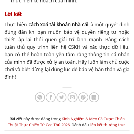
thực hiện kế hoạch của mình.
Lời kết
Thực hiện
cách xoá tài khoản nhà cái
là một quyết định
đúng đắn khi bạn muốn bảo vệ quyền riêng tư hoặc
thiết lập lại thói quen giải trí lành mạnh. Bằng cách
tuân thủ quy trình liên hệ CSKH và xác thực dữ liệu,
bạn có thể hoàn toàn yên tâm rằng thông tin cá nhân
của mình đã được xử lý an toàn. Hãy luôn làm chủ cuộc
chơi và biết dừng lại đúng lúc để bảo vệ bản thân và gia
đình!
Bài viết này được đăng trong
Kinh Nghiệm & Mẹo Cá Cược: Chiến
Thuật Thực Chiến Từ Cao Thủ 2026
. Đánh dấu
liên kết thường trực
.