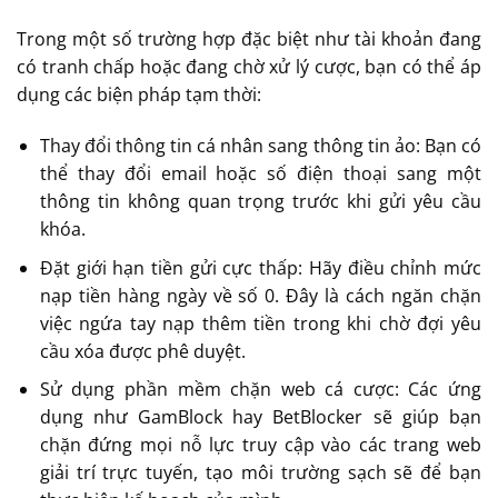
Trong một số trường hợp đặc biệt như tài khoản đang
có tranh chấp hoặc đang chờ xử lý cược, bạn có thể áp
dụng các biện pháp tạm thời:
Thay đổi thông tin cá nhân sang thông tin ảo: Bạn có
thể thay đổi email hoặc số điện thoại sang một
thông tin không quan trọng trước khi gửi yêu cầu
khóa.
Đặt giới hạn tiền gửi cực thấp: Hãy điều chỉnh mức
nạp tiền hàng ngày về số 0. Đây là cách ngăn chặn
việc ngứa tay nạp thêm tiền trong khi chờ đợi yêu
cầu xóa được phê duyệt.
Sử dụng phần mềm chặn web cá cược: Các ứng
dụng như GamBlock hay BetBlocker sẽ giúp bạn
chặn đứng mọi nỗ lực truy cập vào các trang web
giải trí trực tuyến, tạo môi trường sạch sẽ để bạn