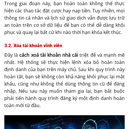
Trong giai đoạn này, bạn hoàn toàn không thể thực
hiện các thao tác đặt cược hay nạp tiền. Tuy nhiên, mọi
thông tin cá nhân và lịch sử giao dịch vẫn được lưu trữ
an toàn trên cơ sở dữ liệu để bạn có thể dễ dàng khôi
phục và quay lại bất cứ khi nào thời hạn khóa kết thúc.
3.2. Xóa tài khoản vĩnh viễn
Đây là
cách xoá tài khoản nhà cái
triệt để và mạnh mẽ
nhất. Hệ thống sẽ thực hiện lệnh xóa bỏ hoàn toàn
định danh của bạn trên máy chủ. Sau khi quy trình này
hoàn tất, bạn sẽ không còn khả năng khôi phục lại mật
khẩu, cũng như không thể dùng thông tin cũ để đăng
nhập. Nếu sau này muốn tham gia lại, bạn bắt buộc
phải tiến hành quy trình đăng ký một định danh hoàn
toàn mới từ đầu.