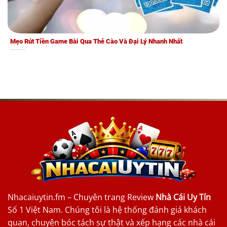
Mẹo Rút Tiền Game Bài Qua Thẻ Cào Và Đại Lý Nhanh Nhất
Nhacaiuytin.fm – Chuyên trang Review
Nhà Cái Uy Tín
Số 1 Việt Nam. Chúng tôi là hệ thống đánh giá khách
quan, chuyên bóc tách sự thật và xếp hạng các nhà cái